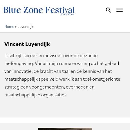
Overslaan
search
Toggl
en
naar
Home
Luyendijk
de
Kruimelpad
inhoud
gaan
Vincent Luyendijk
Ik schrijf, spreek en adviseer over de gezonde
leefomgeving. Vanuit mijn ruime ervaring op het gebied
van innovatie, de kracht van taal en de kennis van het
maatschappelijk speelveld werk ik aan toekomstgerichte
strategieën voor gemeenten, overheden en
maatschappelijke organisaties.