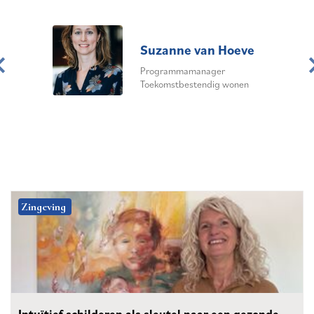
Suzanne
van Hoeve
haik
Programmamanager
idszorg
Toekomstbestendig wonen
Zingeving