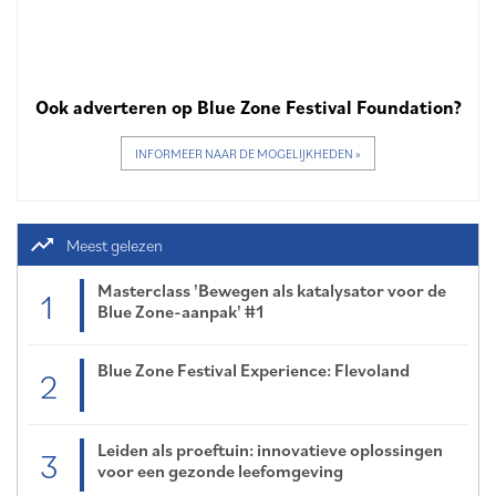
Ook adverteren op Blue Zone Festival Foundation?
INFORMEER NAAR DE MOGELIJKHEDEN »
trending_up
Meest gelezen
Masterclass 'Bewegen als katalysator voor de
1
Blue Zone-aanpak' #1
Blue Zone Festival Experience: Flevoland
2
Leiden als proeftuin: innovatieve oplossingen
3
voor een gezonde leefomgeving