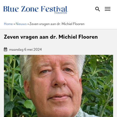
Overslaan
search
Toggl
en
naar
Home
Nieuws
Zeven vragen aan dr. Michiel Flooren
de
Kruimelpad
inhoud
Zeven vragen aan dr. Michiel Flooren
gaan
maandag 6 mei 2024