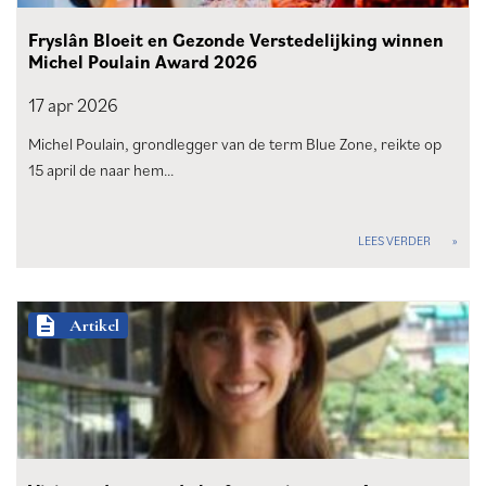
Fryslân Bloeit en Gezonde Verstedelijking winnen
Michel Poulain Award 2026
17 apr
2026
Michel Poulain, grondlegger van de term Blue Zone, reikte op
15 april de naar hem…
LEES VERDER
description
Artikel