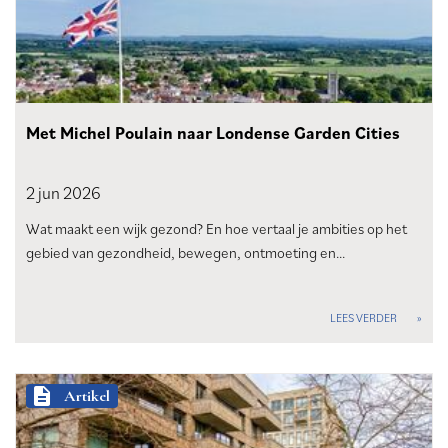
Met Michel Poulain naar Londense Garden Cities
2 jun
2026
Wat maakt een wijk gezond? En hoe vertaal je ambities op het
gebied van gezondheid, bewegen, ontmoeting en…
LEES VERDER
description
Artikel