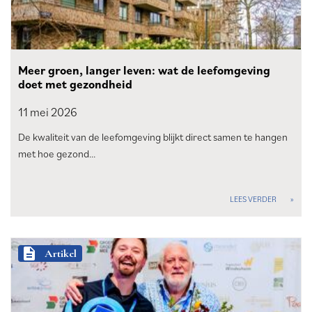
Meer groen, langer leven: wat de leefomgeving
doet met gezondheid
11 mei
2026
De kwaliteit van de leefomgeving blijkt direct samen te hangen
met hoe gezond…
LEES VERDER
description
Artikel