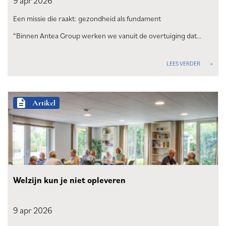
9 apr
2026
Een missie die raakt: gezondheid als fundament
“Binnen Antea Group werken we vanuit de overtuiging dat…
LEES VERDER
description
Artikel
Welzijn kun je niet opleveren
9 apr
2026