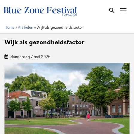
Overslaan
search
Toggl
en
naar
Home
Artikelen
Wijk als gezondheidsfactor
de
Kruimelpad
inhoud
Wijk als gezondheidsfactor
gaan
donderdag 7 mei 2026