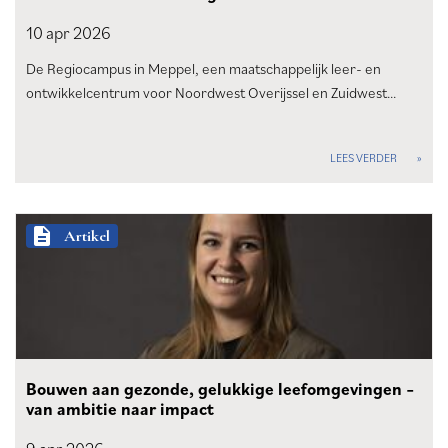
10 apr
2026
De Regiocampus in Meppel, een maatschappelijk leer- en
ontwikkelcentrum voor Noordwest Overijssel en Zuidwest…
LEES VERDER
description
Artikel
Bouwen aan gezonde, gelukkige leefomgevingen –
van ambitie naar impact