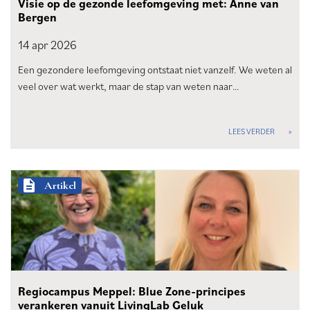
Visie op de gezonde leefomgeving met: Anne van
Bergen
14 apr
2026
Een gezondere leefomgeving ontstaat niet vanzelf. We weten al
veel over wat werkt, maar de stap van weten naar…
LEES VERDER
description
Artikel
Regiocampus Meppel: Blue Zone-principes
verankeren vanuit LivingLab Geluk