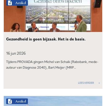
description
Artikel
Gezondheid is geen bijzaak. Het is de basis.
16 jun
2026
Tijdens PROVADA gingen Michel van Schaik (Rabobank, mede-
auteur van Diagnose 2040), Bart Meijer (MRP…
LEES VERDER
description
Artikel