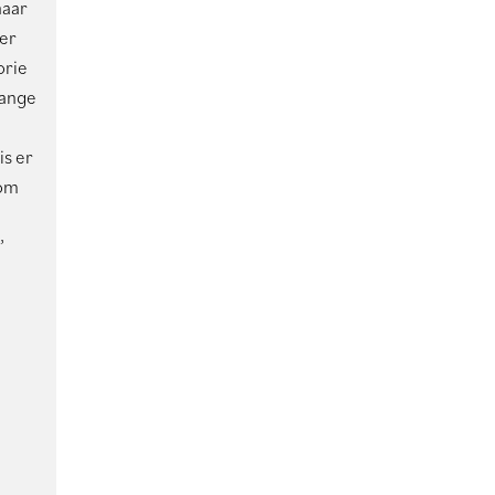
naar
eer
orie
lange
is er
 om
’