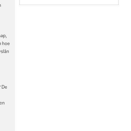
n
hap,
n hoe
yslân
? De
 en