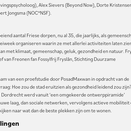
vingspsycholoog), Alex Sievers (Beyond Now), Dorte Kristense
ibert Jongsma (NOC*NSF).
eiend aantal Friese dorpen, nu al 35, die jaarlijks, als gemeensc
eek organiseren waarin ze met allerlei activiteiten laten zie
n met klimaat, gemeenschap, geluk, gezondheid en natuur. Fr
ief van Freonen fan Fossylfrij Fryslân, Stichting Duurzame
naam van een proefstudie door PosadMaxwan in opdracht van de
raag: Hoe zou de stad eruitzien als gezondheid leidend zou zijn
in Dordrecht werd vanuit ‘een omgekeerde ontwerppiramide’
uwe laag, dan sociale netwerken, vervolgens actieve mobiliteit
 kijken naar wat dan de beste plekken zijn om te wonen.
lingen