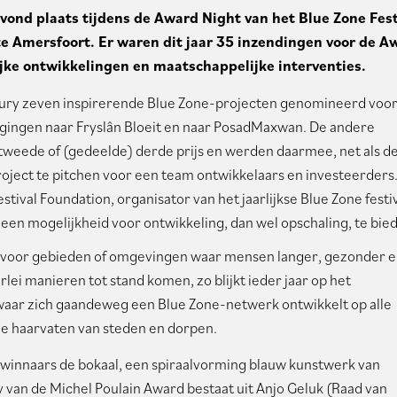
 vond plaats tijdens de Award Night van het Blue Zone Fest
e Amersfoort. Er waren dit jaar 35 inzendingen voor de A
ijke ontwikkelingen en maatschappelijke interventies.
 jury zeven inspirerende Blue Zone-projecten genomineerd voor
 gingen naar Fryslân Bloeit en naar PosadMaxwan. De andere
eede of (gedeelde) derde prijs en werden daarmee, net als d
oject te pitchen voor een team ontwikkelaars en investeerders
ival Foundation, organisator van het jaarlijkse Blue Zone festiv
 een mogelijkheid voor ontwikkeling, dan wel opschaling, te bie
 voor gebieden of omgevingen waar mensen langer, gezonder 
rlei manieren tot stand komen, zo blijkt ieder jaar op het
waar zich gaandeweg een Blue Zone-netwerk ontwikkelt op alle
 de haarvaten van steden en dorpen.
dwinnaars de bokaal, een spiraalvorming blauw kunstwerk van
 van de Michel Poulain Award bestaat uit Anjo Geluk (Raad van