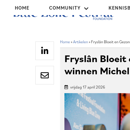
Overslaan
Hoofdnavigatie
HOME
COMMUNITY
KENNIS
en
naar
de
inhoud
Home
Artikelen
Fryslân Bloeit en Gezo
gaan
Kruimelpad
Fryslân Bloeit
winnen Michel
vrijdag 17 april 2026