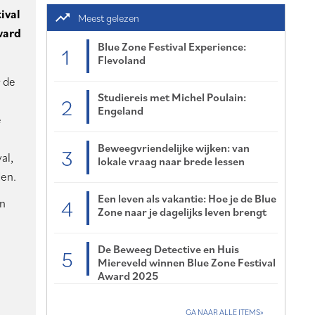
ival
trending_up
Meest gelezen
ward
Blue Zone Festival Experience:
1
Flevoland
 de
Studiereis met Michel Poulain:
2
Engeland
e
.
Beweegvriendelijke wijken: van
3
al,
lokale vraag naar brede lessen
den.
Een leven als vakantie: Hoe je de Blue
4
en
Zone naar je dagelijks leven brengt
De Beweeg Detective en Huis
5
Miereveld winnen Blue Zone Festival
Award 2025
GA NAAR ALLE ITEMS