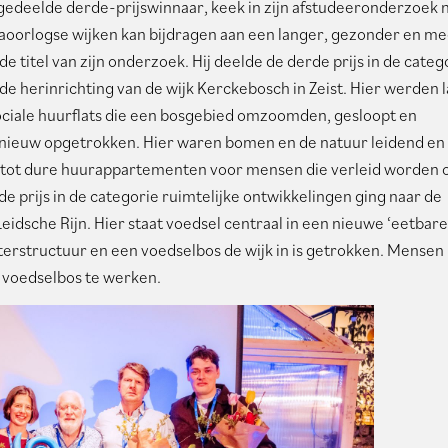
gedeelde derde-prijswinnaar, keek in zijn afstudeeronderzoek 
oorlogse wijken kan bijdragen aan een langer, gezonder en m
de titel van zijn onderzoek. Hij deelde de derde prijs in de categ
de herinrichting van de wijk Kerckebosch in Zeist. Hier werden 
ciale huurflats die een bosgebied omzoomden, gesloopt en
nieuw opgetrokken. Hier waren bomen en de natuur leidend en 
e- tot dure huurappartementen voor mensen die verleid worden
e prijs in de categorie ruimtelijke ontwikkelingen ging naar de
Leidsche Rijn. Hier staat voedsel centraal in een nieuwe ‘eetbare
erstructuur en een voedselbos de wijk in is getrokken. Mensen
t voedselbos te werken.