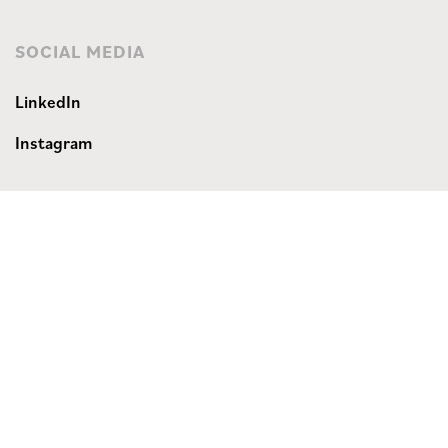
SOCIAL MEDIA
LinkedIn
Instagram
WEBSITE
Privacyverklaring
Disclaimer
Algemene voorwaarden
CONTACT