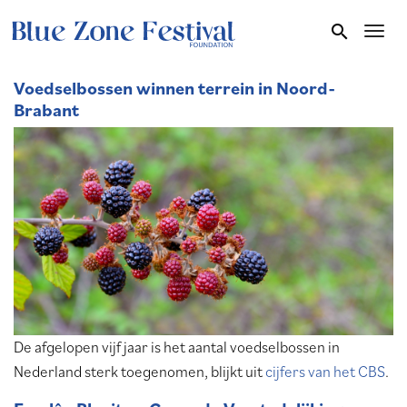
Overslaan
search
Toggl
en
naar
de
Voedselbossen winnen terrein in Noord-
Brabant
inhoud
gaan
De afgelopen vijf jaar is het aantal voedselbossen in
Nederland sterk toegenomen, blijkt uit
cijfers van het CBS
.