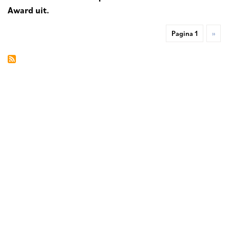
Award uit.
Pagina 1
Volge
››
Paginering
pagin