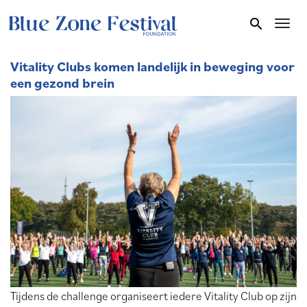
Overslaan
search
Toggl
en
naar
de
Vitality Clubs komen landelijk in beweging voor
een gezond brein
inhoud
gaan
Tijdens de challenge organiseert iedere Vitality Club op zijn