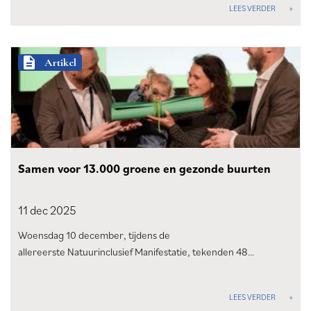
LEES VERDER
description
Artikel
Samen voor 13.000 groene en gezonde buurten
11 dec
2025
Woensdag 10 december, tijdens de
allereerste Natuurinclusief Manifestatie, tekenden 48…
LEES VERDER