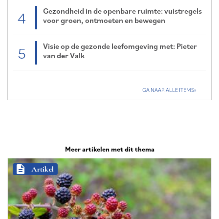
Gezondheid in de openbare ruimte: vuistregels
4
voor groen, ontmoeten en bewegen
Visie op de gezonde leefomgeving met: Pieter
5
van der Valk
GA NAAR ALLE ITEMS
Meer artikelen met dit thema
description
Artikel