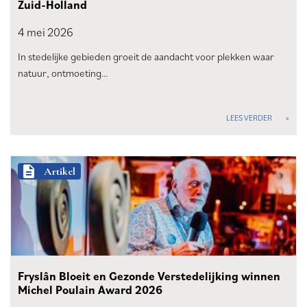
Zuid-Holland
4 mei
2026
In stedelijke gebieden groeit de aandacht voor plekken waar
natuur, ontmoeting…
LEES VERDER
description
Artikel
Fryslân Bloeit en Gezonde Verstedelijking winnen
Michel Poulain Award 2026