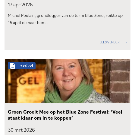
17 apr
2026
Michel Poulain, grondlegger van de term Blue Zone, reikte op
15 april de naar hem…
LEES VERDER
description
Artikel
Groen Groeit Mee op het Blue Zone Festival: ‘Veel
staat klaar om in te koppen’
30 mrt
2026