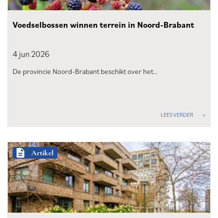
Voedselbossen winnen terrein in Noord-Brabant
4 jun
2026
De provincie Noord-Brabant beschikt over het…
LEES VERDER
description
Artikel