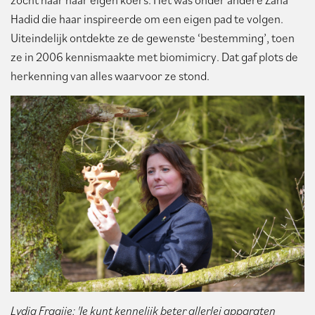
zocht naar haar eigen koers. Het was onder andere Zaha
Hadid die haar inspireerde om een eigen pad te volgen.
Uiteindelijk ontdekte ze de gewenste ‘bestemming’, toen
ze in 2006 kennismaakte met biomimicry. Dat gaf plots de
herkenning van alles waarvoor ze stond.
Lydia Fraaije: 'Je kunt kennelijk beter allerlei apparaten