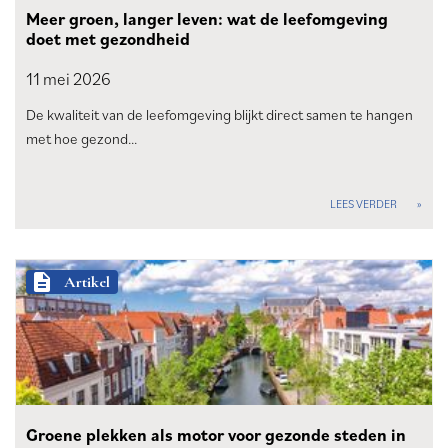
Meer groen, langer leven: wat de leefomgeving
doet met gezondheid
11 mei
2026
De kwaliteit van de leefomgeving blijkt direct samen te hangen
met hoe gezond…
LEES VERDER
description
Artikel
Groene plekken als motor voor gezonde steden in