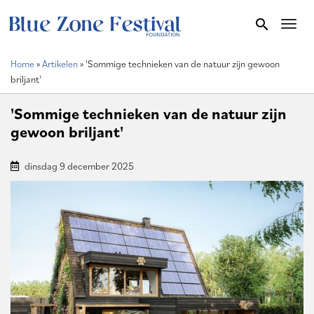
Overslaan
search
Toggl
en
naar
Home
Artikelen
'Sommige technieken van de natuur zijn gewoon
de
Kruimelpad
briljant'
inhoud
gaan
'Sommige technieken van de natuur zijn
gewoon briljant'
dinsdag 9 december 2025