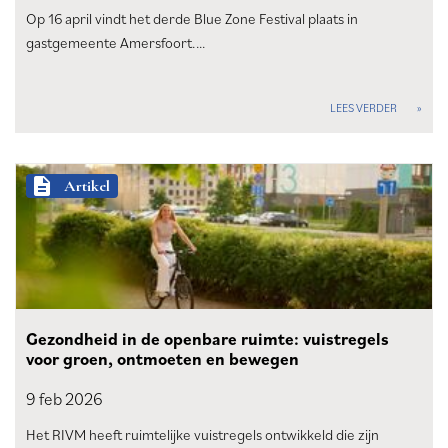
Op 16 april vindt het derde Blue Zone Festival plaats in
gastgemeente Amersfoort.…
LEES VERDER
description
Artikel
Gezondheid in de openbare ruimte: vuistregels
voor groen, ontmoeten en bewegen
9 feb
2026
Het RIVM heeft ruimtelijke vuistregels ontwikkeld die zijn