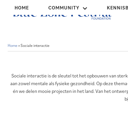
Overslaan
Hoofdnavigatie
HOME
COMMUNITY
KENNIS
en
naar
de
inhoud
gaan
Home
Sociale interactie
Kruimelpad
Sociale interactie is de sleutel tot het opbouwen van s
aan zowel mentale als fysieke gezondheid. Op deze thema-
én we delen mooie projecten in het land. Van het ontwerp
b