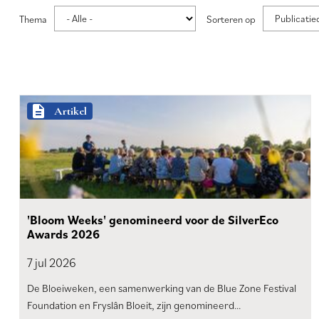
Thema
Sorteren op
Paginering
description
Artikel
'Bloom Weeks' genomineerd voor de SilverEco
Awards 2026
7 jul
2026
De Bloeiweken, een samenwerking van de Blue Zone Festival
Foundation en Fryslân Bloeit, zijn genomineerd…