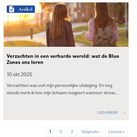
description
Artikel
Verzachten in een verharde wereld: wat de Blue
Zones ons leren
10 okt
2025
Verzachten was ooit mijn persoonlijke uitdaging. En nog
steeds merk ik hoe mijn lichaam reageert wanneer stress…
LEES VERDER
Huidige
1
Page
2
Page
3
Volgende
Volgende ›
Laatste
Laatste »