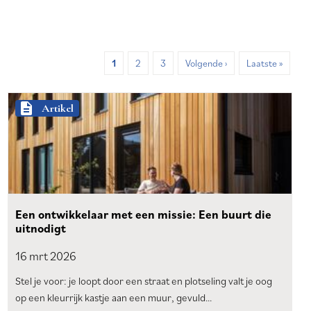
Huidige
1
Page
2
Page
3
Volgende
Volgende ›
Laatste
Laatste »
pagina
pagina
pagina
description
Artikel
Een ontwikkelaar met een missie: Een buurt die
uitnodigt
16 mrt
2026
Stel je voor: je loopt door een straat en plotseling valt je oog
op een kleurrijk kastje aan een muur, gevuld…