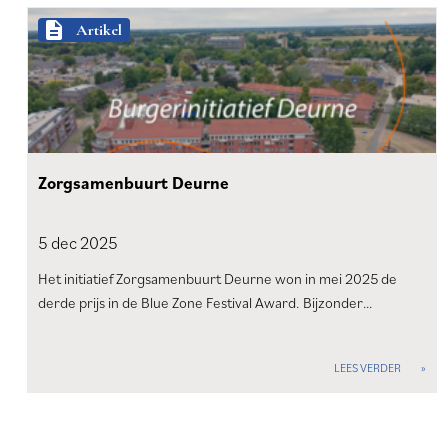
description
Artikel
Zorgsamenbuurt Deurne
5 dec
2025
Het initiatief Zorgsamenbuurt Deurne won in mei 2025 de
derde prijs in de Blue Zone Festival Award. Bijzonder…
LEES VERDER
Paginering