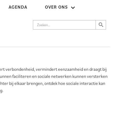
AGENDA
OVER ONS
Nieuwsbrief
Agenda
Contact
Zoeken
search
eert verbondenheid, vermindert eenzaamheid en draagt bij
kunnen faciliteren en sociale netwerken kunnen versterken
ter bij elkaar brengen, ontdek hoe sociale interactie kan
g.