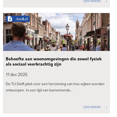
LEES VERDER
description
Artikel
Behoefte aan woonomgevingen die zowel fysiek
als sociaal veerkrachtig zijn
11 dec
2025
De TU Delft pleit voor een herziening van hoe wijken worden
ontworpen. In een tijd van toenemende…
LEES VERDER