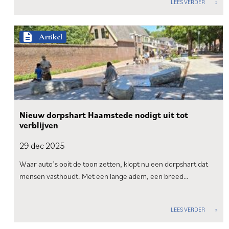
LEES VERDER
description
Artikel
Nieuw dorpshart Haamstede nodigt uit tot
verblijven
29 dec
2025
Waar auto’s ooit de toon zetten, klopt nu een dorpshart dat
mensen vasthoudt. Met een lange adem, een breed…
LEES VERDER