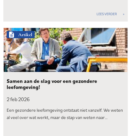
LEES VERDER
description
Artikel
Samen aan de slag voor een gezondere
leefomgeving!
2 feb
2026
Een gezondere leefomgeving ontstaat niet vanzelf. We weten
al veel over wat werkt, maar de stap van weten naar…